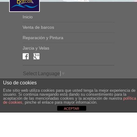
Inicio
Venta de barcos
Reparación y Pintura
Jarcia y Velas
Select Language
▼
Uso de cookies
Este sitio web utiliza cookies para que usted tenga la mejor experiencia de
usuario. Si continúa navegando está dando su consentimiento para la
aceptación de las mencionadas cookies y la aceptación de nuestra
política
CampelloBarcos © 2020
de cookies
, pinche el enlace para mayor información.
A. Legal y P. de Privacidad
ACEPTAR
Política de Cookies
Tel: +34 645 198 167
©Vari