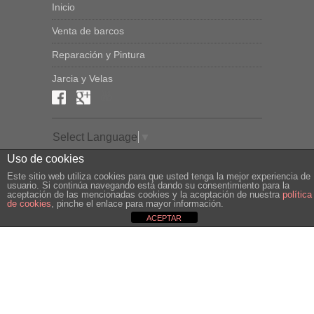
Inicio
Venta de barcos
Reparación y Pintura
Jarcia y Velas
Select Language
▼
Uso de cookies
Este sitio web utiliza cookies para que usted tenga la mejor experiencia de
usuario. Si continúa navegando está dando su consentimiento para la
aceptación de las mencionadas cookies y la aceptación de nuestra
política
CampelloBarcos © 2020
de cookies
, pinche el enlace para mayor información.
A. Legal y P. de Privacidad
ACEPTAR
Política de Cookies
Tel: +34 645 198 167
©Vari